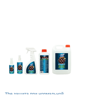
Τhe защита при нормальной
эксплуатации/абразии длится
пять (5) лет при условии, что