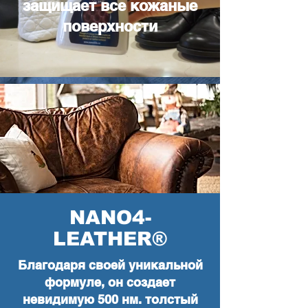
защищает все кожаные
поверхности
NANO4-
LEATHER®
Благодаря своей уникальной
формуле, он создает
невидимую 500 нм. толстый