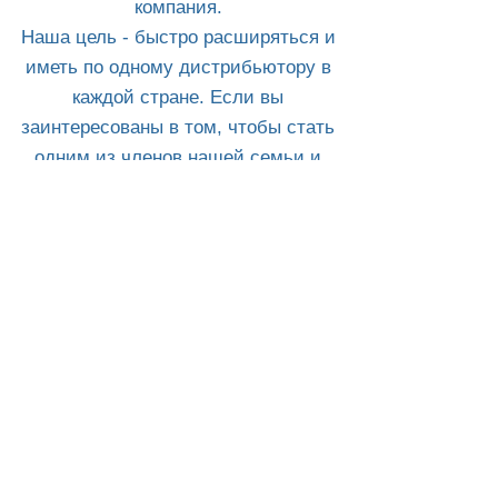
компания.
Наша цель - быстро расширяться и
иметь по одному дистрибьютору в
каждой стране. Если вы
заинтересованы в том, чтобы стать
одним из членов нашей семьи и
хотите стать нашим эксклюзивным
дистрибьютором в вашей стране,
пожалуйста, заполните нашу
контактную форму, и один из наших
сотрудников свяжется с вами в
ближайшее время.
Like
Follow
Watch