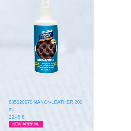
885020070 NANO4-LEATHER 200
ml
Цена
22,45 €
NEW ARRIVAL