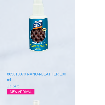
885010070 NANO4-LEATHER 100
ml
Цена
13,34 €
NEW ARRIVAL