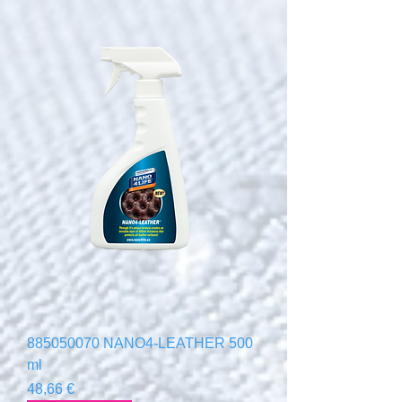
885050070 NANO4-LEATHER 500
ml
Цена
48,66 €