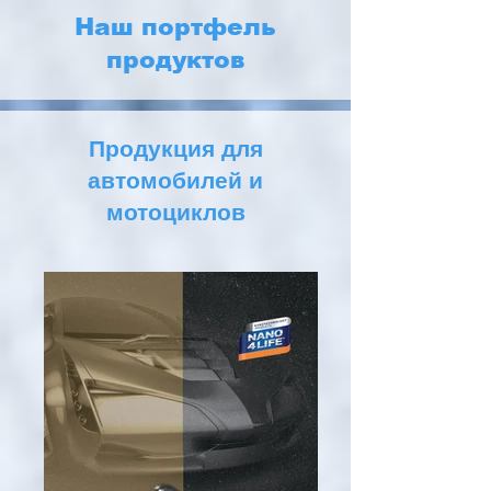
Наш портфель
продуктов
Продукция для
автомобилей и
мотоциклов