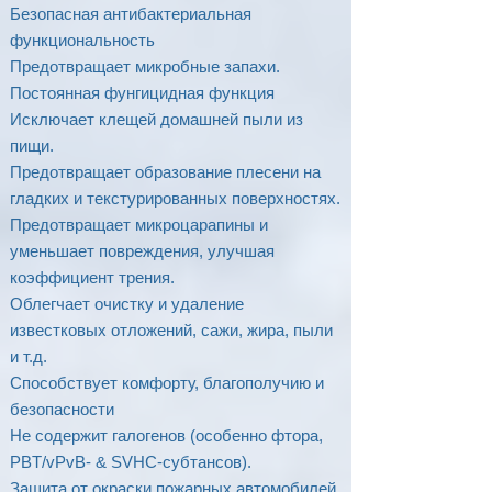
Безопасная антибактериальная
функциональность
Предотвращает микробные запахи.
Постоянная фунгицидная функция
Исключает клещей домашней пыли из
пищи.
Предотвращает образование плесени на
гладких и текстурированных поверхностях.
Предотвращает микроцарапины и
уменьшает повреждения, улучшая
коэффициент трения.
Облегчает очистку и удаление
известковых отложений, сажи, жира, пыли
и т.д.
Способствует комфорту, благополучию и
безопасности
Не содержит галогенов (особенно фтора,
PBT/vPvB- & SVHC-субтансов).
Защита от окраски пожарных автомобилей