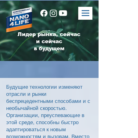
Лидер рынка, сейчас
и сейчас
в будущем
Будущие технологии изменяют
отрасли и рынки
беспрецедентными способами и с
необычайной скоростью.
Организации, преуспевающие в
этой среде, способны быстро
адаптироваться к новым
возможностям и вызовам. Вместо