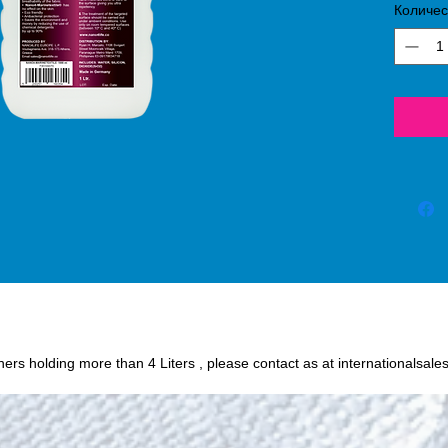
Количес
process
SiO2 (s
protect
or oil
fabric 
chance o
Humidit
wine, c
and oth
easily 
textile
Nano4-
iners holding more than 4 Liters , please contact as at internationalsale