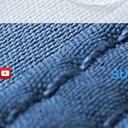
SU
Watch
Jo
Ne