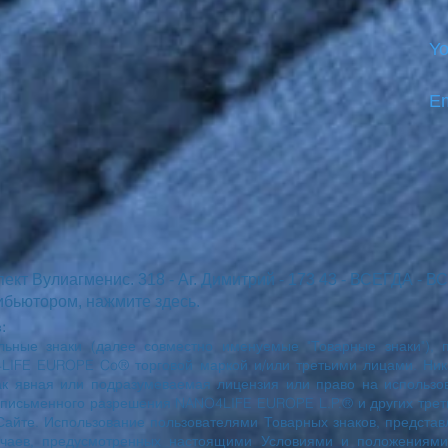
Yo
Em
пект Вулиагменис. 318 - Аг. Димитрий - 173 43 - ВСЕГДА - 
ибьютором, нажмите здесь.
:
ельные знаки (далее совместно именуемые "Товарные знаки"), 
LIFE EUROPE Co® торговой маркой и/или третьими лицами. Ни
как явная или подразумеваемая лицензия или право на использ
з письменного разрешения NANO4LIFE EUROPE L.P.® и других трет
Сайте. Использование пользователями Товарных знаков, представ
учаев, предусмотренных настоящими Условиями и положениями