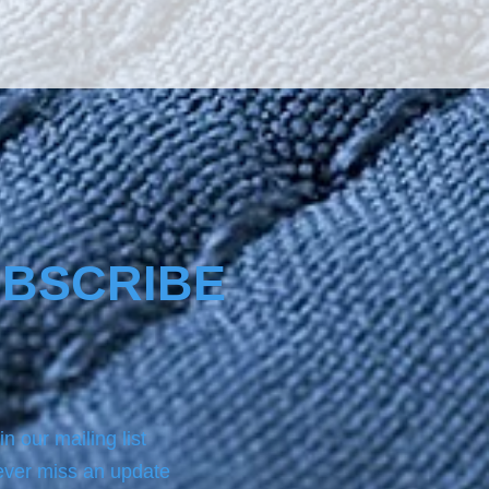
BSCRIBE
in our mailing list
ver miss an update