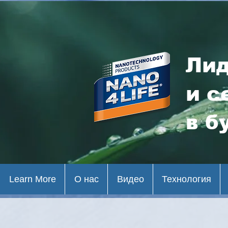
Лид
и с
в б
Learn More
О нас
Видео
Технология