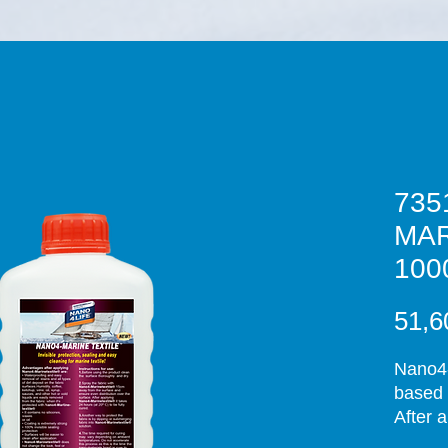
735
MAR
100
51,6
Nano4-
based 
After 
upon c