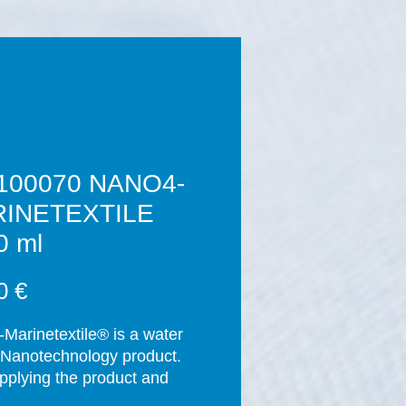
100070 NANO4-
INETEXTILE
0 ml
Цена
0 €
Marinetextile® is a water 
Nanotechnology product. 
applying the product and 
ompletion of the curing 