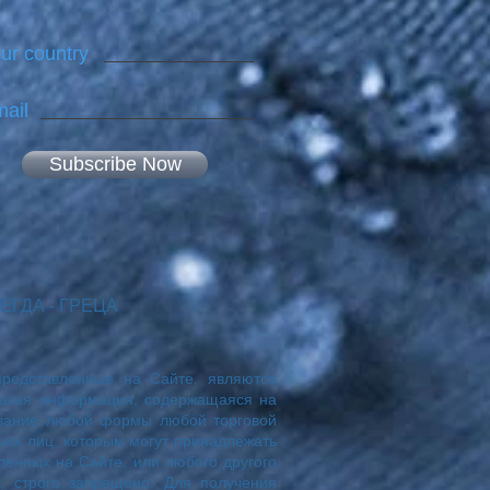
ur country
ail
Subscribe Now
ВСЕГДА - ГРЕЦА
представленные на Сайте, являются
какая информация, содержащаяся на
ование любой формы любой торговой
ьих лиц, которым могут принадлежать
ленных на Сайте, или любого другого
, строго запрещено. Для получения