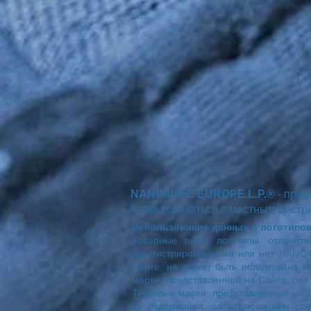
NANO4LIFE EUROPE L.P.®
- прос
Чтобы связаться с местным дистр
Использование данных и логотипов
Товарные знаки, логотипы, отличит
зарегистрированными или нет NANO4
Сайте, не может быть истолкована 
марки, представленной на Сайте, бе
Торговые марки, представленные на 
их содержания, за исключением сл