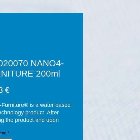
020070 NANO4-
NITURE 200ml
Цена
3 €
Furniture® is a water based 
chnology product. After 
ng the product and upon 
tion of the curing process 
тво
*
rs), a thin layer of SiO2 