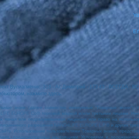
Yo
Em
пект Вулиагменис. 318 - Аг. Димитрий - 173 43 - ВСЕГДА - 
ибьютором, нажмите здесь.
:
ельные знаки (далее совместно именуемые "Товарные знаки"), 
LIFE EUROPE Co® торговой маркой и/или третьими лицами. Ни
как явная или подразумеваемая лицензия или право на использ
з письменного разрешения NANO4LIFE EUROPE L.P.® и других трет
Сайте. Использование пользователями Товарных знаков, представ
учаев, предусмотренных настоящими Условиями и положениями