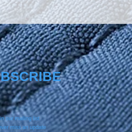
BSCRIBE
in our mailing list
ver miss an update