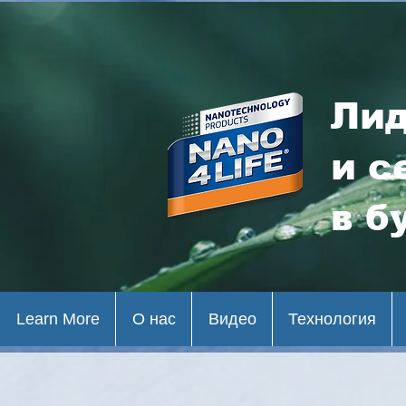
Лид
и с
в б
Learn More
О нас
Видео
Технология