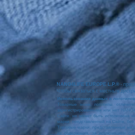
NANO4LIFE EUROPE L.P.®
- прос
Чтобы связаться с местным дистр
Использование данных и логотипов
Товарные знаки, логотипы, отличит
зарегистрированными или нет NANO4
Сайте, не может быть истолкована 
марки, представленной на Сайте, бе
Торговые марки, представленные на 
их содержания, за исключением сл