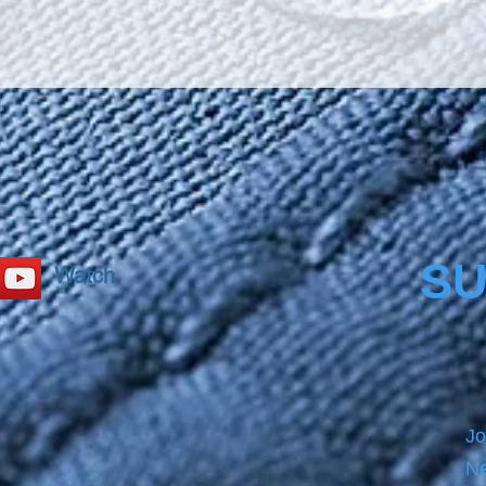
SU
Watch
Jo
Ne