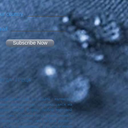
ur country
ail
Subscribe Now
ВСЕГДА - ГРЕЦА
представленные на Сайте, являются
какая информация, содержащаяся на
ование любой формы любой торговой
ьих лиц, которым могут принадлежать
ленных на Сайте, или любого другого
, строго запрещено. Для получения