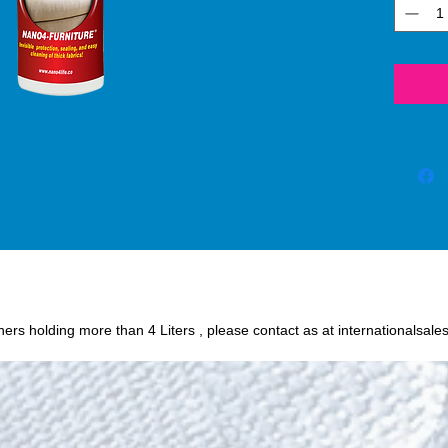
(silico
protect
or oil
fabric 
chance o
Humidit
wine, c
and oth
easily 
textile
Nano4-
iners holding more than 4 Liters , please contact as at internationalsale