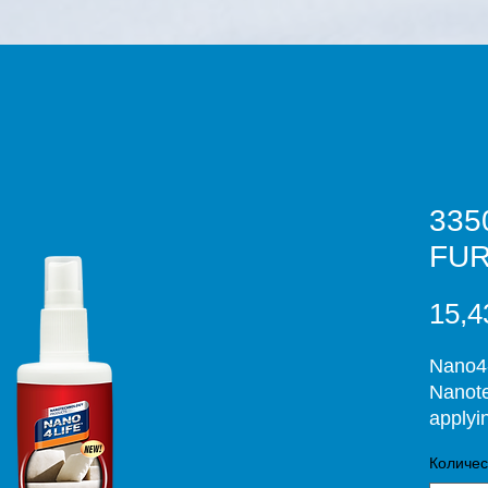
335
FUR
15,4
Nano4-
Nanote
applyi
comple
Количес
(24 hou