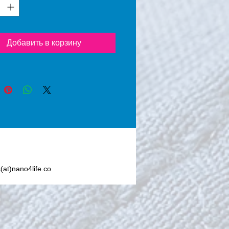
n Dioxide) seals the 
ed area so no foreign liquid 
y substance can penetrate the 
or textile, reducing the 
Добавить в корзину
f permanent staining.           
y, water, coffee, ketchup, 
offee, oil, syrup, sauces, 
er hot or cold liquids are 
removed from the fabric or 
 when it’s protected with 
Premium Textile®.
s(at)nano4life.co