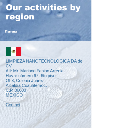
Our activities by
region
Латам
LIMPIEZA NANOTECNOLOGICA DA de
CV
Att: Mr. Mariano Fabian Arreola
Havre número 67- 6to piso,
Of 8, Colonia Juárez
Alcaldía Cuauhtémoc,
C.P. 06600
MEXICO
Contact