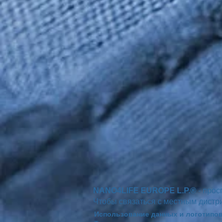
NANO4LIFE EUROPE L.P.®
- прос
Чтобы связаться с местным дистр
Использование данных и логотипов