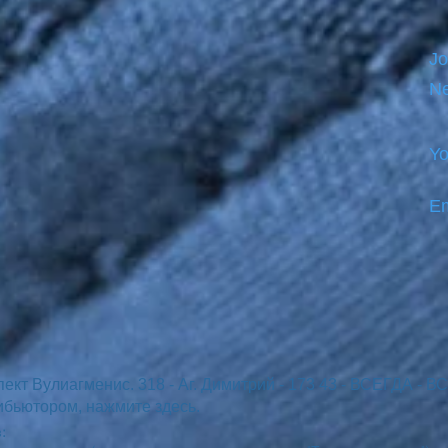
Jo
Ne
Yo
Em
пект Вулиагменис. 318 - Аг. Димитрий - 173 43 - ВСЕГДА - 
ибьютором, нажмите здесь.
: