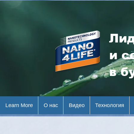
Лид
и с
в б
Learn More
О нас
Видео
Технология