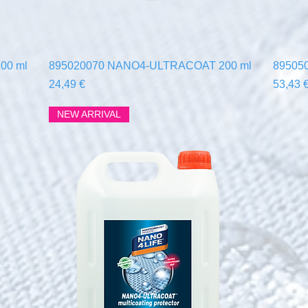
Быстрый просмотр
00 ml
895020070 NANO4-ULTRACOAT 200 ml
89505
Цена
Цена
24,49 €
53,43 
NEW ARRIVAL