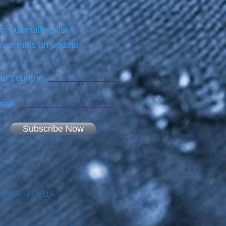
in our mailing list
ver miss an update
ur country
ail
Subscribe Now
ВСЕГДА - ГРЕЦА